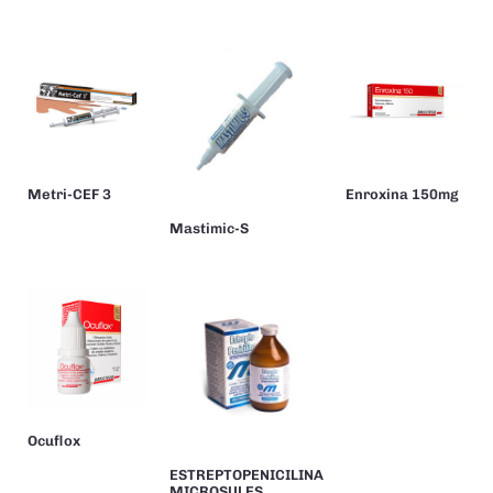
Metri-CEF 3
Enroxina 150mg
Mastimic-S
Ocuflox
ESTREPTOPENICILINA
MICROSULES