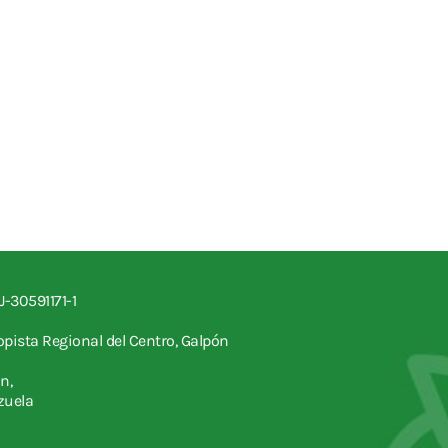
J-30591171-1
topista Regional del Centro, Galpón
n,
zuela