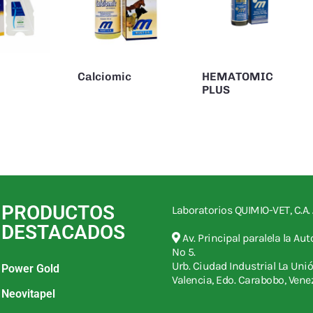
Calciomic
HEMATOMIC
PLUS
PRODUCTOS
Laboratorios QUIMIO-VET, C.A. 
DESTACADOS
Av. Principal paralela la Au
Nº 5.
Urb. Ciudad Industrial La Unió
Power Gold
Valencia, Edo. Carabobo, Vene
Neovitapel